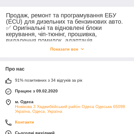
Продаж, ремонт та програмування ЕБУ
(ECU) для дизельних та бензинових авто.
✅ Оригінальні та відновлені блоки
керування, чіп-тюнінг, прошивка,
видалення помилок, адаптація
іммобілайзера. 🔧 Гарантія якості, доставка
Показати все
по всій Україні 🚚
Про нас
91% позитивних з 34 відгуків за рік
Працює з 09.02.2020
м. Одеса
Новікова 3 Хаджибе́йський райо́н Одеса Одеська 65098
Україна, Одеса, Україна
Контакти
Сьогодні вихідний