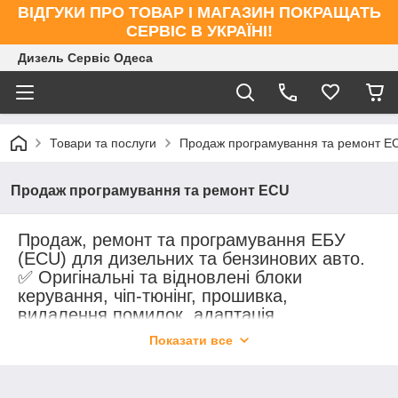
ВІДГУКИ ПРО ТОВАР І МАГАЗИН ПОКРАЩАТЬ
СЕРВІС В УКРАЇНІ!
Дизель Сервіс Одеса
Товари та послуги
Продаж програмування та ремонт E
Продаж програмування та ремонт ECU
Продаж, ремонт та програмування ЕБУ
(ECU) для дизельних та бензинових авто.
✅ Оригінальні та відновлені блоки
керування, чіп-тюнінг, прошивка,
видалення помилок, адаптація
іммобілайзера. 🔧 Гарантія якості, доставка
Показати все
по всій Україні 🚚