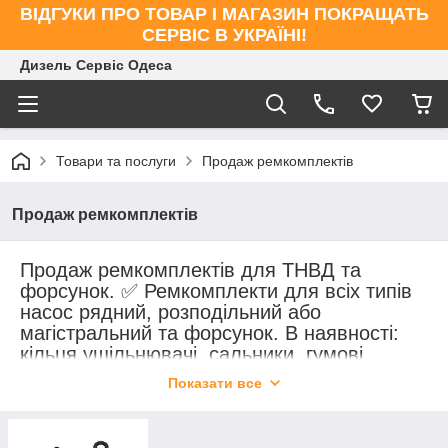
ВІДГУКИ ПРО ТОВАР І МАГАЗИН ПОКРАЩАТЬ
СЕРВІС В УКРАЇНІ!
Дизель Сервіс Одеса
Товари та послуги
Продаж ремкомплектів
Продаж ремкомплектів
Продаж ремкомплектів для ТНВД та
форсунок. ✅ Ремкомплекти для всіх типів
насос рядний, розподільний або
магістральний та форсунок. В наявності:
кільця ущільнювачі, сальники, гумові
кільця, прокладки та інші компоненти. 🔧
Показати все
Оригінал та якісні аналоги. 🚚 Доставка по
всій Україні.