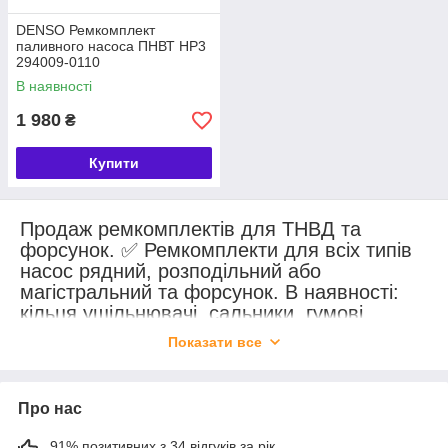
DENSO Ремкомплект
паливного насоса ПНВТ HP3
294009-0110
В наявності
1 980
₴
Купити
Продаж ремкомплектів для ТНВД та
форсунок. ✅ Ремкомплекти для всіх типів
насос рядний, розподільний або
магістральний та форсунок. В наявності:
кільця ущільнювачі, сальники, гумові
кільця, прокладки та інші компоненти. 🔧
Показати все
Оригінал та якісні аналоги. 🚚 Доставка по
всій Україні.
Про нас
91% позитивних з 34 відгуків за рік