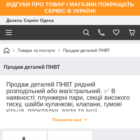
ВІДГУКИ ПРО ТОВАР І МАГАЗИН ПОКРАЩАТЬ
СЕРВІС В УКРАЇНІ!
Дизель Сервіс Одеса
Товари та послуги
Продаж деталей ПНВТ
Продаж деталей ПНВТ
Продаж деталей ПНВТ рядний
розподільний або магістральний. ✅ В
наявності: плунжерні пари, секції високого
тиску, шайби кулачкові, клапани, гумові
кільця, прокладки, вали та інші
комплектуючі для всіх типів ПНВТ. 🔧
Показати все
Оригінал та якісні аналоги. 🚚 Доставка по
всій Україні.