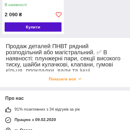
В наявності
2 090
₴
Купити
Продаж деталей ПНВТ рядний
розподільний або магістральний. ✅ В
наявності: плунжерні пари, секції високого
тиску, шайби кулачкові, клапани, гумові
кільця, прокладки, вали та інші
комплектуючі для всіх типів ПНВТ. 🔧
Показати все
Оригінал та якісні аналоги. 🚚 Доставка по
всій Україні.
Про нас
91% позитивних з 34 відгуків за рік
Працює з 09.02.2020