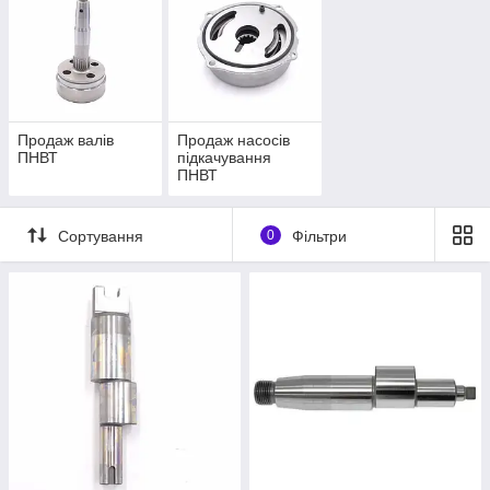
Продаж валів
Продаж насосів
ПНВТ
підкачування
ПНВТ
Сортування
0
Фільтри